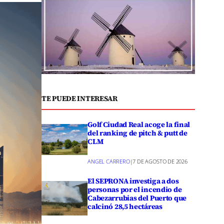
TE PUEDE INTERESAR
Golf Ciudad Real acoge la final
del ranking de pitch & putt de
CLM
ANGEL CARRERO
|
7 DE AGOSTO DE 2026
El SEPRONA investiga a dos
personas por el incendio de
Cabezarrubias del Puerto que
calcinó 28,5 hectáreas