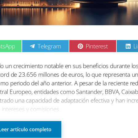
C
C
C
tsApp
Telegram
Pinterest
L
o
o
o
m
m
p
p
p
o un crecimiento notable en sus beneficios durante lo
a
a
a
ord de 23.656 millones de euros, lo que representa u
r
r
r
t
t
t
o periodo del año anterior. A pesar de la reciente re
i
i
i
ntral Europeo, entidades como Santander, BBVA, Caixa
r
r
r
e
e
e
trado una capacidad de adaptación efectiva y han inc
n
n
n
e intereses y comisiones.
impresionante aumento del 58% en sus beneficios, lide
Leer artículo completo
 aumento en los ingresos por intereses, que suman 68.