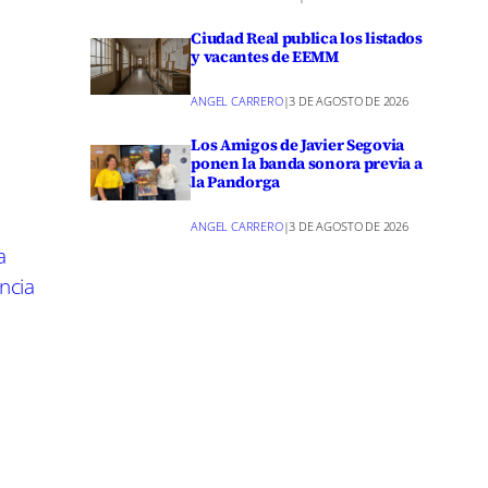
plementado
Ciudad Real publica los listados
d a pesar
y vacantes de EEMM
ANGEL CARRERO
|
3 DE AGOSTO DE 2026
n el
Los Amigos de Javier Segovia
ponen la banda sonora previa a
apacidad
la Pandorga
al ha
ANGEL CARRERO
|
3 DE AGOSTO DE 2026
A pesar de
a
na notable
ncia
no ha
có que el
ntendrán
economía