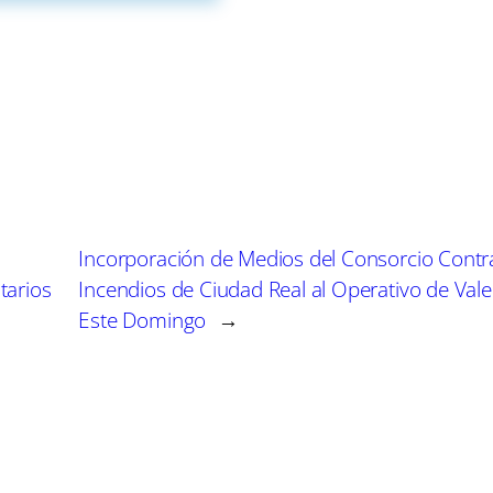
o del 9% con respecto al año pasado, se ha visto com
e ha permitido a las entidades mantener su rentabilida
plementado para controlar el crecimiento de ingresos e
 las entidades, que lo consideran un obstáculo para su c
 siguen siendo altos, sugiriendo que la recaudación fisc
paración con los ingresos por intereses y comisiones. 
Incorporación de Medios del Consorcio Contr
n ajustes para suavizar su efecto, el sector muestra u
tarios
Incendios de Ciudad Real al Operativo de Vale
cambios regulatorios.
Este Domingo
→
la reducción de tipos de interés y la regulación fiscal, 
onzalo Gortázar, consejero delegado de Caixabank, indi
de intereses, aunque confía en que los ingresos se ma
 industria que se consolida como un pilar clave de la 
ectivas frente a la volatilidad del mercado.