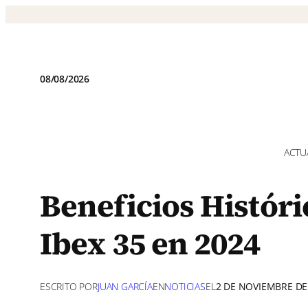
Saltar
al
contenido
08/08/2026
ACTU
Beneficios Históri
Ibex 35 en 2024
ESCRITO POR
JUAN GARCÍA
EN
NOTICIAS
EL
2 DE NOVIEMBRE DE