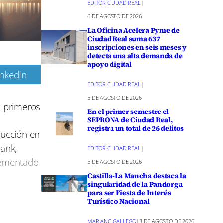
EDITOR CIUDAD REAL
|
6 DE AGOSTO DE 2026
La Oficina Acelera Pyme de
Ciudad Real suma 637
inscripciones en seis meses y
detecta una alta demanda de
apoyo digital
inkedIn
EDITOR CIUDAD REAL
|
m
5 DE AGOSTO DE 2026
s primeros
En el primer semestre el
n
SEPRONA de Ciudad Real,
registra un total de 26 delitos
ducción en
bank,
EDITOR CIUDAD REAL
|
rementado
5 DE AGOSTO DE 2026
Castilla-La Mancha destaca la
singularidad de la Pandorga
para ser Fiesta de Interés
Turístico Nacional
rando el
542
MARIANO GALLEGO
|
3 DE AGOSTO DE 2026