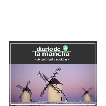
en cuenta esta nueva fecha. Y por
supuesto, el público que acudirá a
apoyar el deporte
.
Según ha trascendido, ya se han
registrado nada menos que doscientas
inscripciones para esta novena edición
de la concurrida
Legua Urbana de
Puertollano.
La entrada
Ante posibles lluvias ha sido
aplazada al 21 de mayo la IX Legua
Urbana de Puertollano
se publicó
primero en
Diario de Castilla-la Mancha
.