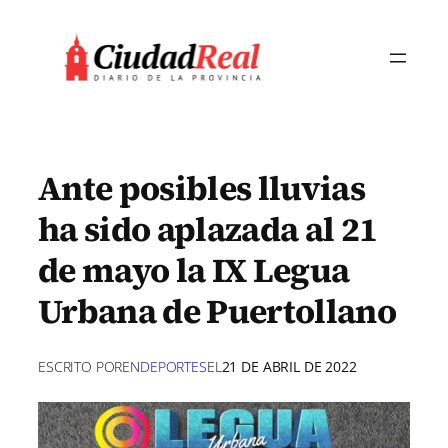
Saltar
al
contenido
Ante posibles lluvias
ha sido aplazada al 21
de mayo la IX Legua
Urbana de Puertollano
ESCRITO POR
EN
DEPORTES
EL
21 DE ABRIL DE 2022