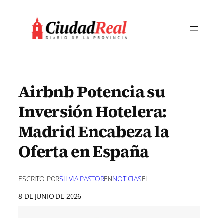
Saltar
al
contenido
Airbnb Potencia su
Inversión Hotelera:
Madrid Encabeza la
Oferta en España
ESCRITO POR
SILVIA PASTOR
EN
NOTICIAS
EL
8 DE JUNIO DE 2026