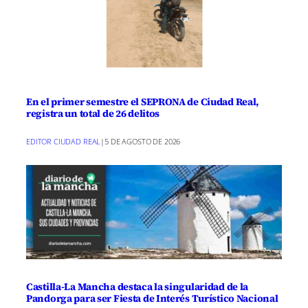
Por último, Franco anunció que el
Diario
Oficial
de la región publicará una nueva
orden de bases para otra convocatoria
de ayudas destinada al fortalecimiento
En el primer semestre el SEPRONA de Ciudad Real,
de ecosistemas industriales, dotada con
registra un total de 26 delitos
un millón de euros
. La consejera
EDITOR CIUDAD REAL
|
5 DE AGOSTO DE 2026
destacó que los esfuerzos tanto privados,
como el Mancha Summit, así como
iniciativas públicas, como la nueva
Plataforma de Empleo de Castilla-La
Mancha, contribuirán a consolidar un
papel destacado de la región en la
transformación digital.
Castilla-La Mancha destaca la singularidad de la
Pandorga para ser Fiesta de Interés Turístico Nacional